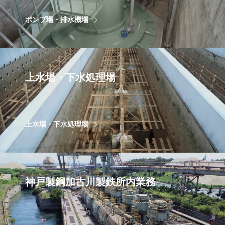
ポンプ場・排水機場
上水場・下水処理場
.
上水場・下水処理場
神戸製鋼加古川製鉄所内業務
.